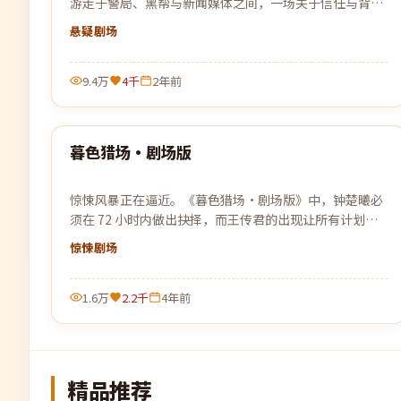
游走于警局、黑帮与新闻媒体之间，一场关于信任与背叛
的猫鼠游戏即将上演。
悬疑
剧场
9.4万
4千
2年前
92:31
暮色猎场·剧场版
最新
惊悚风暴正在逼近。《暮色猎场·剧场版》中，钟楚曦必
须在 72 小时内做出抉择，而王传君的出现让所有计划被
彻底打乱。
惊悚
剧场
1.6万
2.2千
4年前
精品推荐