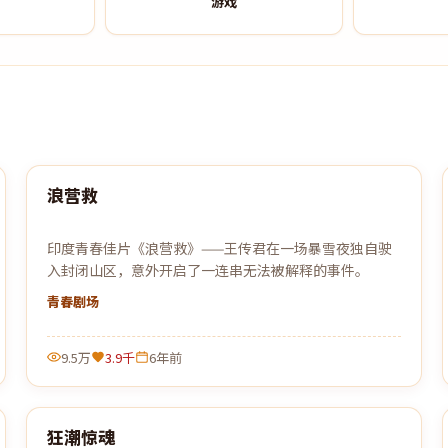
游戏
99:59
浪营救
热门
印度青春佳片《浪营救》——王传君在一场暴雪夜独自驶
入封闭山区，意外开启了一连串无法被解释的事件。
青春
剧场
9.5万
3.9千
6年前
99:17
狂潮惊魂
热门