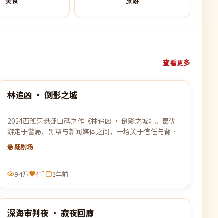
美食
旅游
查看更多
99:47
林追凶 · 倒影之城
热门
2024西班牙悬疑口碑之作《林追凶 · 倒影之城》。葛优
游走于警局、黑帮与新闻媒体之间，一场关于信任与背叛
的猫鼠游戏即将上演。
悬疑
剧场
9.4万
4千
2年前
99:56
深海审判夜 · 寂夜回廊
热门