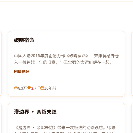
99:53
破晓宿命
最新
中国大陆2016年度剧情力作《破晓宿命》：宋康昊意外卷
入一桩跨越十年的旧案，与王宝强的命运纠缠在一起，真
相比想象中更加危险。
剧情
剧场
8.3万
3.7千
10年前
99:30
潜边界 · 余烬未熄
最新
《潜边界 · 余烬未熄》带来一次极致的动漫观感。徐峥