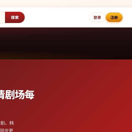
搜索
登录
注册
清剧场
每
产剧、韩
日同步更