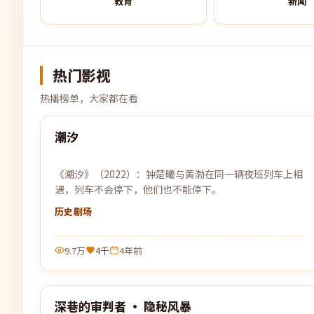
教育
新闻
热门影视
热播榜单，大家都在看
94:14
潮汐
热门
《潮汐》（2022）：钟楚曦与黄渤在同一辆夜班列车上相
遇，列车不会停下，他们也不能停下。
历史
剧场
9.7万
4千
4年前
99:40
深巷的审判者 · 隐秘风暴
热门