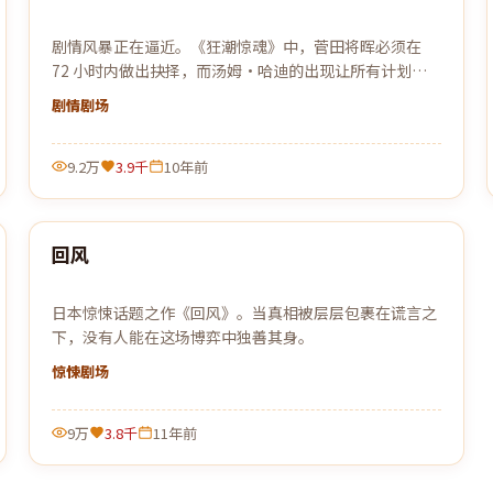
剧情风暴正在逼近。《狂潮惊魂》中，菅田将晖必须在
72 小时内做出抉择，而汤姆·哈迪的出现让所有计划被
彻底打乱。
剧情
剧场
9.2万
3.9千
10年前
99:18
回风
热门
日本惊悚话题之作《回风》。当真相被层层包裹在谎言之
下，没有人能在这场博弈中独善其身。
惊悚
剧场
9万
3.8千
11年前