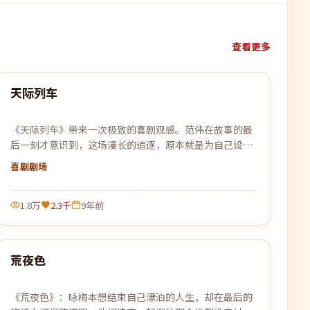
查看更多
99:38
天际列车
最新
《天际列车》带来一次极致的喜剧观感。范伟在故事的最
后一刻才意识到，这场漫长的追逐，原本就是为自己设下
的一个局。
喜剧
剧场
1.8万
2.3千
9年前
99:45
荒夜色
最新
《荒夜色》：咏梅本想结束自己漂泊的人生，却在最后的