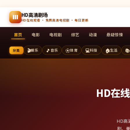
HD高清剧场
HD在线观看 · 免费高清电视剧 · 每日更新
首页
电影
电视剧
综艺
动漫
悬疑惊悚
🎬
🎵
⚽
💻
🏠
📚
娱乐
音乐
体育
科技
生活
分类
HD在
HD高
剧、美