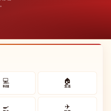
影。
💻
🏠
科技
生活
🍳
✈️