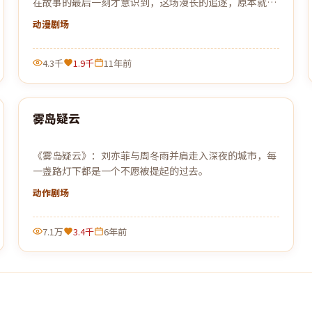
在故事的最后一刻才意识到，这场漫长的追逐，原本就是
为自己设下的一个局。
动漫
剧场
4.3千
1.9千
11年前
99:51
雾岛疑云
最新
《雾岛疑云》：刘亦菲与周冬雨并肩走入深夜的城市，每
一盏路灯下都是一个不愿被提起的过去。
动作
剧场
7.1万
3.4千
6年前