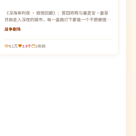
《深海审判夜 · 寂夜回廊》：菅田将晖与基里安·墨菲
并肩走入深夜的城市，每一盏路灯下都是一个不愿被提起
的过去。
战争
剧场
9.1万
3.9千
3年前