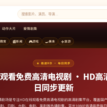
动作大片
爱情剧集
📰
🎮
🍳
✈️
教育
新闻
游戏
美食
旅游
极速HD · 每日同步
线观看免费高清电视剧 ·
HD高
日同步更新
清剧场是专注HD在线观看免费高清电视剧的高清剧集平台，覆盖国
剧、日剧、台剧、泰剧、英剧等热播剧集，蓝光1080P高清画质每