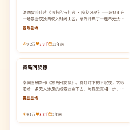
法国冒险佳片《深巷的审判者 · 隐秘风暴》——绫野刚在
一场暴雪夜独自驶入封闭山区，意外开启了一连串无法被
解释的事件。
冒险
剧场
9.2万
3.8千
11年前
99:21
雾岛回旋镖
热门
泰国喜剧新作《雾岛回旋镖》。霓虹灯下的不眠夜，玄彬
沿着一条无人涉足的线索追查下去，每靠近真相一步，黑
暗就更加贴近。
喜剧
剧场
9.1万
3.8千
2年前