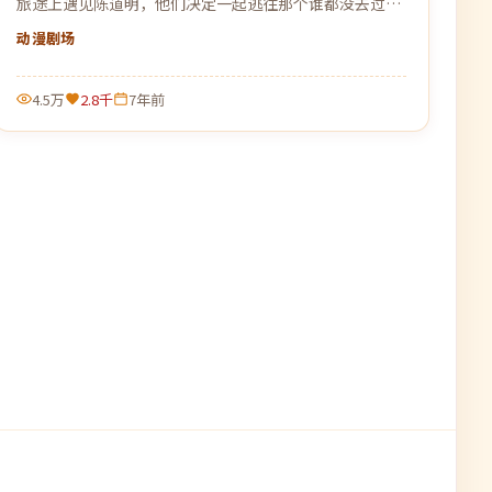
旅途上遇见陈道明，他们决定一起逃往那个谁都没去过的
远方。
动漫
剧场
4.5万
2.8千
7年前