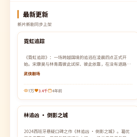
最新更新
新片新剧同步上架
99:33
霓虹追踪
最新
《霓虹追踪》：一场跨越国境的追逃在凌晨四点正式开
始。宋康昊与林青霞彼此试探、彼此依靠，在没有退路的
旅程上各自交出底牌。
武侠
剧场
7万
3.4千
4年前
99:47
林追凶 · 倒影之城
最新
2024西班牙悬疑口碑之作《林追凶 · 倒影之城》。葛优